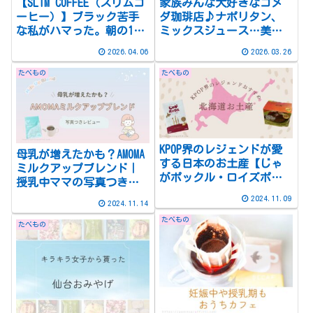
【SLIM COFFEE（スリムコ
家族みんな大好きなコメ
ーヒー）】ブラック苦手
ダ珈琲店♪ナポリタン、
な私がハマった。朝の1杯
ミックスジュース…美味
を変えたら、お昼までお
しいものだらけ！豆菓子
2026.04.06
2026.03.26
腹が空きにくくなった話
も追加購入で先行投資
たべもの
たべもの
KPOP界のレジェンドが愛
母乳が増えたかも？AMOMA
する日本のお土産【じゃ
ミルクアップブレンド｜
がポックル・ロイズポテ
授乳中ママの写真つきレ
トチップチョコレート】
ビュー【体験談】
2024.11.09
2024.11.14
たべもの
たべもの