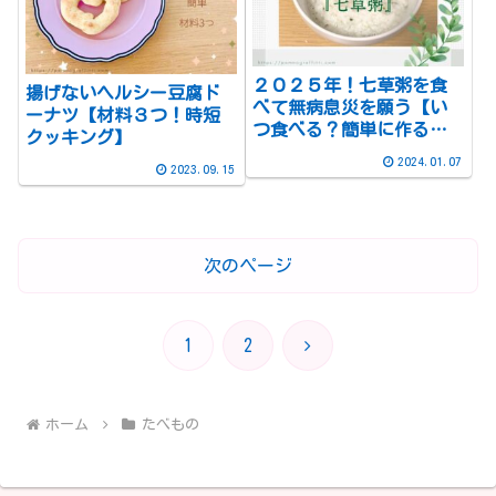
２０２５年！七草粥を食
揚げないヘルシー豆腐ド
べて無病息災を願う【い
ーナツ【材料３つ！時短
つ食べる？簡単に作る方
クッキング】
法は？由来は？】
2024.01.07
2023.09.15
次のページ
次
1
2
へ
ホーム
たべもの