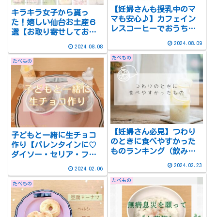
【妊婦さんも授乳中のマ
キラキラ女子から貰っ
マも安心♪】カフェイン
た！嬉しい仙台お土産６
レスコーヒーでおうちカ
選【お取り寄せしてお家
フェを楽しもう
でも楽しめる♪】
2024.08.09
2024.08.08
たべもの
たべもの
【妊婦さん必見】つわり
子どもと一緒に生チョコ
のときに食べやすかった
作り【バレンタインに♡
ものランキング（飲み物
ダイソー・セリア・フラ
ランキングも！）
ンフランのおすすめ商品
2024.02.23
2024.02.06
も】
たべもの
たべもの