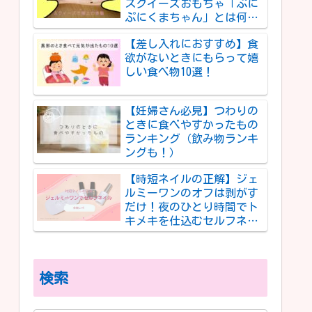
スクイーズおもちゃ「ぷに
ぷにくまちゃん」とは何者
か
【差し入れにおすすめ】食
欲がないときにもらって嬉
しい食べ物10選！
【妊婦さん必見】つわりの
ときに食べやすかったもの
ランキング（飲み物ランキ
ングも！）
【時短ネイルの正解】ジェ
ルミーワンのオフは剥がす
だけ！夜のひとり時間でト
キメキを仕込むセルフネイ
ル体験レポ
検索