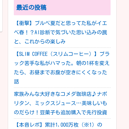
最近の投稿
【衝撃】ブルベ夏だと思ってた私がイエ
ベ春！？AI診断で気づいた思い込みの罠
と、これからの楽しみ
【SLIM COFFEE（スリムコーヒー）】ブラ
ック苦手な私がハマった。朝の1杯を変え
たら、お昼までお腹が空きにくくなった
話
家族みんな大好きなコメダ珈琲店♪ナポ
リタン、ミックスジュース…美味しいも
のだらけ！豆菓子も追加購入で先行投資
【本音レポ】累計1,000万枚（※1）の