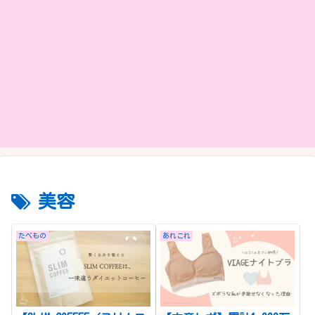
美容
たべもの
あれこれ