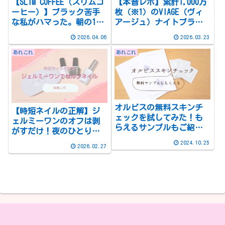
【SLIM COFFEE（スリムコ
【本音レポ】累計1,000万
ーヒー）】ブラック苦手
枚（※1）のVIAGE（ヴィ
な私がハマった。朝の1杯
アージュ）ナイトブラを2
を変えたら、お昼までお
週間ガチ検証！ズボラな
2026.04.06
2026.03.23
腹が空きにくくなった話
私が一日中手放せなくな
った理由
あれこれ
あれこれ
オルビスの無料スキンチ
【時短ネイルの正解】ジ
ェックを試してみた！も
ェルミーワンのオフは剥
らえるサンプルもご紹介
がすだけ！夜のひとり時
【オンラインで簡単】
間でトキメキを仕込むセ
2024.10.25
2026.02.27
ルフネイル体験レポ