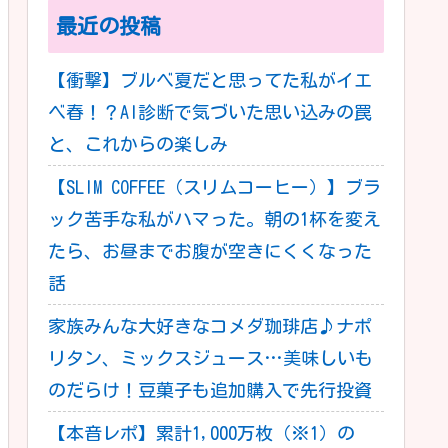
最近の投稿
【衝撃】ブルベ夏だと思ってた私がイエ
ベ春！？AI診断で気づいた思い込みの罠
と、これからの楽しみ
【SLIM COFFEE（スリムコーヒー）】ブラ
ック苦手な私がハマった。朝の1杯を変え
たら、お昼までお腹が空きにくくなった
話
家族みんな大好きなコメダ珈琲店♪ナポ
リタン、ミックスジュース…美味しいも
のだらけ！豆菓子も追加購入で先行投資
【本音レポ】累計1,000万枚（※1）の