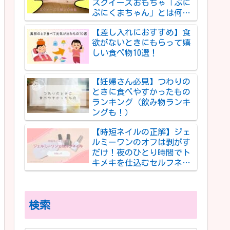
スクイーズおもちゃ「ぷに
ぷにくまちゃん」とは何者
か
【差し入れにおすすめ】食
欲がないときにもらって嬉
しい食べ物10選！
【妊婦さん必見】つわりの
ときに食べやすかったもの
ランキング（飲み物ランキ
ングも！）
【時短ネイルの正解】ジェ
ルミーワンのオフは剥がす
だけ！夜のひとり時間でト
キメキを仕込むセルフネイ
ル体験レポ
検索